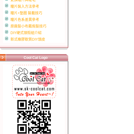
更換瞳片與睫毛
瞳片裝入方法參考
瞳片+墊圈 裝載技巧
瞳片色系差異參考
原廠髮小布戴假髮技巧
DIY硬式頭殼組介紹
新式橡膠軟質DIY頭皮
Cool Cat Logo