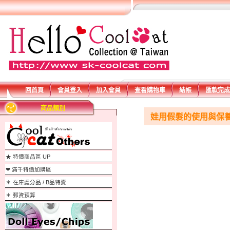
回首頁
會員登入
加入會員
查看購物車
結帳
匯款完成
商品類別
娃用假髮的使用與保
★ 特價商品區 UP
❤ 滿千特價加購區
＊ 在庫處分品 / B品特賣
＊ 郵資預算