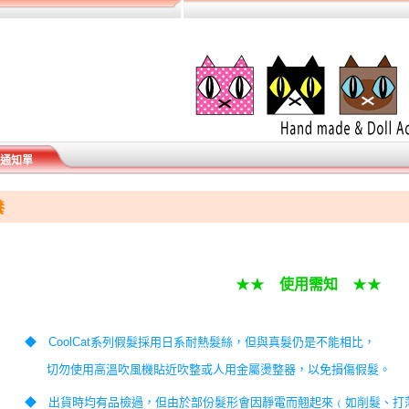
通知單
養
★★
使用需知
★★
◆
CoolCat
系列假髮採用日系耐熱髮絲，但與真髮仍是不能相比，
切勿使用高溫吹風機貼近吹整或人用金屬燙整器，以免損傷假髮。
◆
出貨時均有品檢過，但由於部份髮形會因靜電而翹起來﹙如削髮、打