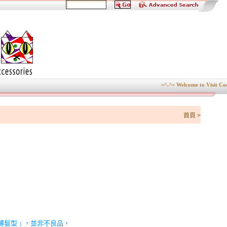
=^.^= Welcome to Visit Cool
首頁
>
薄髮型﹚，並非不良品，