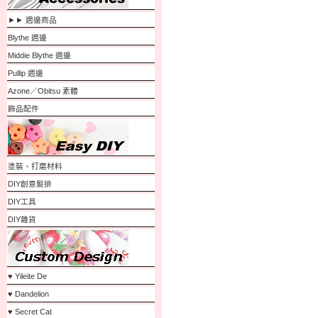
►► 週邊商品
Blythe 週邊
Middie Blythe 週邊
Pullip 週邊
Azone／Obitsu 素體
飾品配件
塗裝、打磨材料
DIY創意髮排
DIY工具
DIY雜貨
♥ Yileite De
♥ Dandelion
♥ Secret Cat