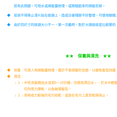
若有此問題，可用水或順髮露梳理，或將翹起來的頭髮剪掉。
◆
若捨不得將止滑片貼在娃頭上，造成日後殘膠不好整理，可使用眼睛
◆
由於同尺寸的娃頭大小不一，第一次戴時，對於大頭娃娃是比較緊的
★★
保養與清洗
★★
◆
保養：可用人用順髮露梳理，置於不易擠壓的空間，以避免髮型改變
◆
清洗：
﹙１﹚中性洗髮精加水浸泡
5
～
10
分鐘﹙勿使用漂白水﹚，於水中輕
切勿用力擰乾，以免破壞髮型。
﹙２﹚用吸收力較強的毛巾拍乾，或放在毛巾上直至乾燥為止。