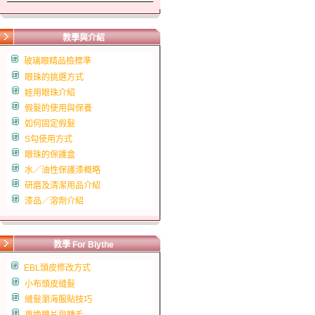
教學與介紹
玻璃眼睛品檢標準
眼珠的挑選方式
娃用眼珠介紹
假髮的使用與保養
如何固定假髮
S勾使用方式
眼珠的保護盒
水／油性保護漆概略
研磨及清潔用品介紹
漆品／溶劑介紹
教學 For Blythe
EBL頭皮修改方式
小布頭皮縫髮
縫髮瀏海服貼技巧