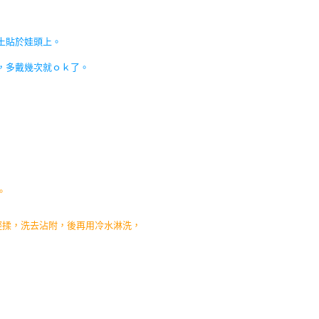
土貼於娃頭上。
，多戴幾次就ｏｋ了。
。
輕揉，洗去沾附，後再用冷水淋洗，