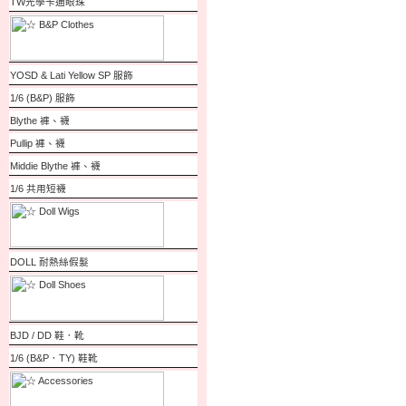
TW光學卡通眼珠
YOSD & Lati Yellow SP 服飾
1/6 (B&P) 服飾
Blythe 褲、襪
Pullip 褲、襪
Middie Blythe 褲、襪
1/6 共用短襪
DOLL 耐熱絲假髮
BJD / DD 鞋．靴
1/6 (B&P．TY) 鞋靴