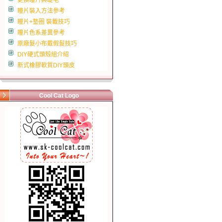
更換瞳片與睫毛
瞳片裝入方法參考
瞳片+墊圈 裝載技巧
瞳片色系差異參考
原廠髮小布戴假髮技巧
DIY硬式頭殼組介紹
新式橡膠軟質DIY頭皮
Cool Cat Logo