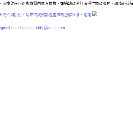
換貨來回的郵資需由買方負擔，如遇缺貨將無法提供換貨服務，請務必諒
以上找不到說明，請來信我們都會盡快為您解答哦，謝謝
@gmail.com
/
coolcat.kitty@gmail.com