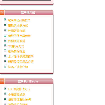
教學與介紹
玻璃眼睛品檢標準
眼珠的挑選方式
娃用眼珠介紹
假髮的使用與保養
如何固定假髮
S勾使用方式
眼珠的保護盒
水／油性保護漆概略
研磨及清潔用品介紹
漆品／溶劑介紹
教學 For Blythe
EBL頭皮修改方式
小布頭皮縫髮
縫髮瀏海服貼技巧