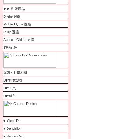
►► 週邊商品
Blythe 週邊
Middie Blythe 週邊
Pullip 週邊
Azone／Obitsu 素體
飾品配件
塗裝、打磨材料
DIY創意髮排
DIY工具
DIY雜貨
♥ Yileite De
♥ Dandelion
♥ Secret Cat