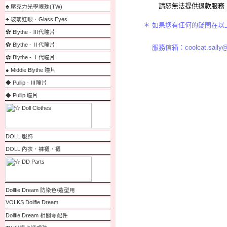
請恕無法提供退款服務，而
♣ 壓克力光學眼珠(TW)
♣ 玻璃娃眼．Glass Eyes
＊ 如果您有任何的疑問在
✿ Blythe - Ⅲ代瞳片
✿ Blythe - Ⅱ代瞳片
服務信箱：
coolcat.sally
✿ Blythe - Ⅰ代瞳片
● Middie Blythe 瞳片
◆ Pullip - Ⅲ瞳片
◆ Pullip 瞳片
DOLL 服飾
DOLL 內衣．褲襪．襪
Dollfie Dream 防染色/造型用
VOLKS Dollfie Dream
Dollfie Dream 相關零配件