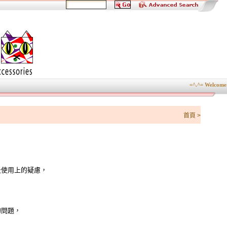
=^.^= Welcome to
首頁
>
及使用上的疑慮，
的問題，