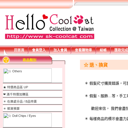
回首頁
會員登入
加入會員
查看購物車
結帳
匯款完成
商品類別
☆ 退、換貨
＊ 假髮尺寸購買錯誤，可
★ 特價商品區 UP
❤ 滿千特價加購區
＊ 假髮、服飾…等，手工
＊ 在庫處分品 / B品特賣
歡迎來信， 我們會盡快
＊ 郵資預算
＊ 每樣商品的標示會盡力