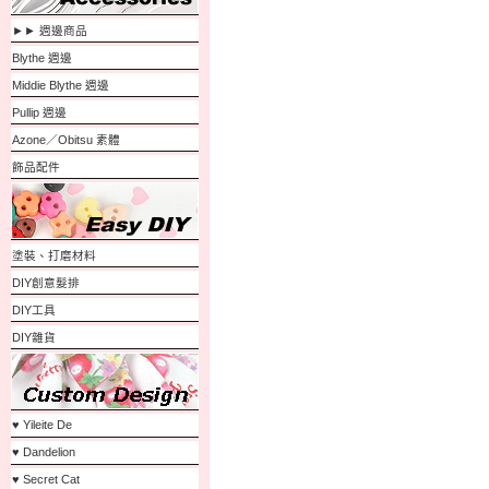
►► 週邊商品
Blythe 週邊
Middie Blythe 週邊
Pullip 週邊
Azone／Obitsu 素體
飾品配件
塗裝、打磨材料
DIY創意髮排
DIY工具
DIY雜貨
♥ Yileite De
♥ Dandelion
♥ Secret Cat