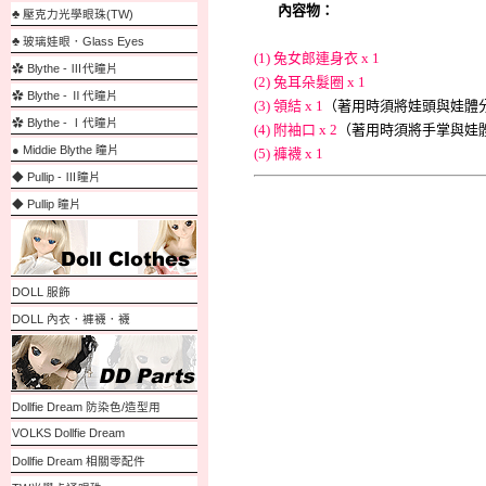
內容物：
♣ 壓克力光學眼珠(TW)
♣ 玻璃娃眼．Glass Eyes
(1) 兔女郎連身衣 x 1
✿ Blythe - Ⅲ代瞳片
(2)
兔耳朵髮圈 x 1
✿ Blythe - Ⅱ代瞳片
(3) 領結 x 1
（著用時須將娃頭與娃體
✿ Blythe - Ⅰ代瞳片
(4) 附袖口 x 2
（著用時須將手掌與娃
● Middie Blythe 瞳片
(5) 褲襪 x 1
◆ Pullip - Ⅲ瞳片
◆ Pullip 瞳片
DOLL 服飾
DOLL 內衣．褲襪．襪
Dollfie Dream 防染色/造型用
VOLKS Dollfie Dream
Dollfie Dream 相關零配件