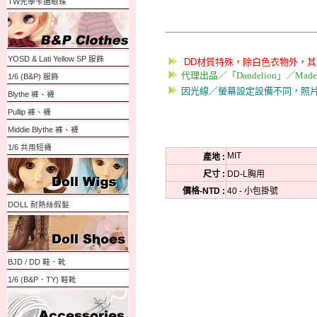
TW光學卡通眼珠
YOSD & Lati Yellow SP 服飾
DD材質特殊，除白色衣物外，
代理出品／「Dandelion」／Made In
1/6 (B&P) 服飾
因光線／螢幕設定設備不同，照
Blythe 褲、襪
Pullip 褲、襪
Middie Blythe 褲、襪
1/6 共用短襪
MIT
產地 :
尺寸 :
DD-L胸用
價格-NTD :
40 - 小包掛號
DOLL 耐熱絲假髮
BJD / DD 鞋．靴
1/6 (B&P．TY) 鞋靴