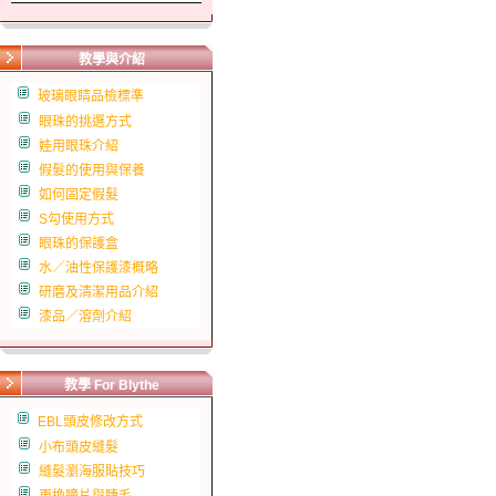
教學與介紹
玻璃眼睛品檢標準
眼珠的挑選方式
娃用眼珠介紹
假髮的使用與保養
如何固定假髮
S勾使用方式
眼珠的保護盒
水／油性保護漆概略
研磨及清潔用品介紹
漆品／溶劑介紹
教學 For Blythe
EBL頭皮修改方式
小布頭皮縫髮
縫髮瀏海服貼技巧