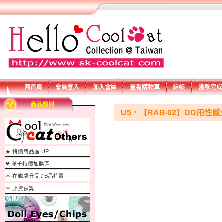
回首頁
會員登入
加入會員
查看購物車
結帳
匯款完成
商品類別
U5．【RAB-02】DD用性感
★ 特價商品區 UP
❤ 滿千特價加購區
＊ 在庫處分品 / B品特賣
＊ 郵資預算