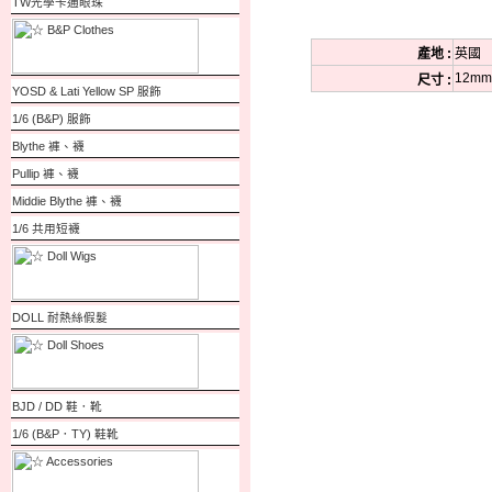
TW光學卡通眼珠
產地 :
英國
12mm
尺寸 :
YOSD & Lati Yellow SP 服飾
1/6 (B&P) 服飾
Blythe 褲、襪
Pullip 褲、襪
Middie Blythe 褲、襪
1/6 共用短襪
DOLL 耐熱絲假髮
BJD / DD 鞋．靴
1/6 (B&P．TY) 鞋靴