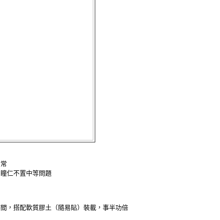
正常
、瞳仁不置中等問題
時間，搭配軟質膠土（隨易貼）裝載，事半功倍