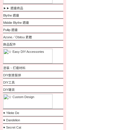
►► 週邊商品
Blythe 週邊
Middie Blythe 週邊
Pullip 週邊
Azone／Obitsu 素體
飾品配件
塗裝、打磨材料
DIY創意髮排
DIY工具
DIY雜貨
♥ Yileite De
♥ Dandelion
♥ Secret Cat