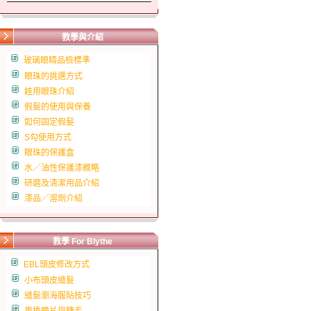
教學與介紹
玻璃眼睛品檢標準
眼珠的挑選方式
娃用眼珠介紹
假髮的使用與保養
如何固定假髮
S勾使用方式
眼珠的保護盒
水／油性保護漆概略
研磨及清潔用品介紹
漆品／溶劑介紹
教學 For Blythe
EBL頭皮修改方式
小布頭皮縫髮
縫髮瀏海服貼技巧