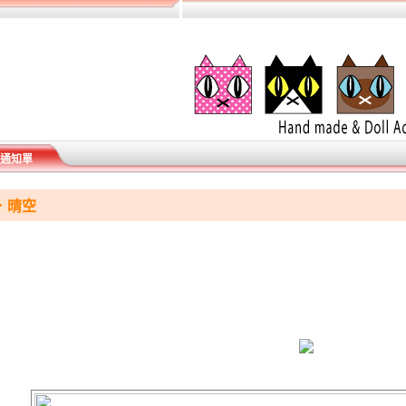
通知單
e．晴空