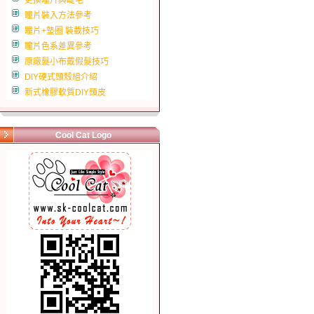
更換瞳片與睫毛
瞳片裝入方法參考
瞳片+墊圈 裝載技巧
瞳片色系差異參考
原廠髮小布戴假髮技巧
DIY硬式頭殼組介紹
新式橡膠軟質DIY頭皮
Cool Cat Logo