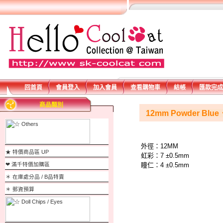
回首頁
會員登入
加入會員
查看購物車
結帳
匯款完成
商品類別
12mm Powder Blu
外徑：
12MM
★ 特價商品區 UP
虹彩：
7 ±0.5mm
瞳仁：
4 ±0.5mm
❤ 滿千特價加購區
＊ 在庫處分品 / B品特賣
＊ 郵資預算