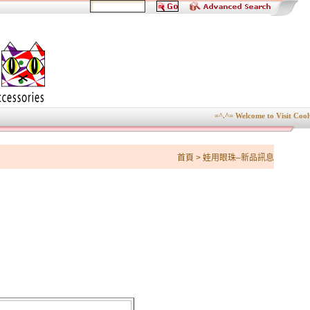
=^.^= Welcome to Visit CoolC
首頁
>
娃用眼珠–新品訊息