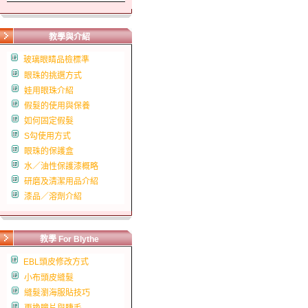
教學與介紹
玻璃眼睛品檢標準
眼珠的挑選方式
娃用眼珠介紹
假髮的使用與保養
如何固定假髮
S勾使用方式
眼珠的保護盒
水／油性保護漆概略
研磨及清潔用品介紹
漆品／溶劑介紹
教學 For Blythe
EBL頭皮修改方式
小布頭皮縫髮
縫髮瀏海服貼技巧