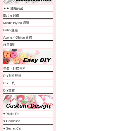
►► 週邊商品
Blythe 週邊
Middie Blythe 週邊
Pullip 週邊
Azone／Obitsu 素體
飾品配件
塗裝、打磨材料
DIY創意髮排
DIY工具
DIY雜貨
♥ Yileite De
♥ Dandelion
♥ Secret Cat