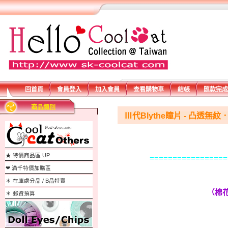
回首頁
會員登入
加入會員
查看購物車
結帳
匯款完成
商品類別
Ⅲ代Blythe瞳片 - 凸透無紋
★ 特價商品區 UP
=================
❤ 滿千特價加購區
＊ 在庫處分品 / B品特賣
（棉
＊ 郵資預算