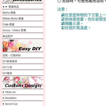
◎
去除時，可使用萬用溶劑
►► 週邊商品
注意：
Blythe 週邊
請在
受塗佈物的下方墊上
Middie Blythe 週邊
漆劑味道很重，勿在密閉
請隔離火源。
Pullip 週邊
勿存放於高溫處。
Azone／Obitsu 素體
飾品配件
塗裝、打磨材料
DIY創意髮排
DIY工具
DIY雜貨
♥ Yileite De
♥ Dandelion
♥ Secret Cat