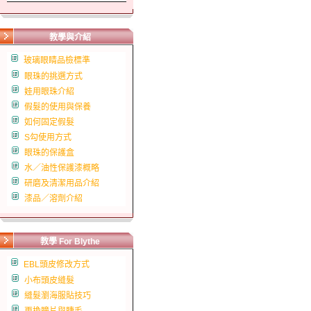
教學與介紹
玻璃眼睛品檢標準
眼珠的挑選方式
娃用眼珠介紹
假髮的使用與保養
如何固定假髮
S勾使用方式
眼珠的保護盒
水／油性保護漆概略
研磨及清潔用品介紹
漆品／溶劑介紹
教學 For Blythe
EBL頭皮修改方式
小布頭皮縫髮
縫髮瀏海服貼技巧