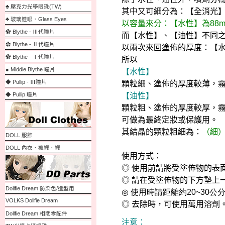
♣ 壓克力光學眼珠(TW)
其中又可細分為：【全消光
♣ 玻璃娃眼．Glass Eyes
以容量來分：【水性】為
88m
✿ Blythe - Ⅲ代瞳片
而【水性】、【油性】不同
✿ Blythe - Ⅱ代瞳片
以兩次來回塗佈的厚度：【
✿ Blythe - Ⅰ代瞳片
所以
● Middie Blythe 瞳片
【水性】
◆ Pullip - Ⅲ瞳片
顆粒細、塗佈的厚度較薄，
◆ Pullip 瞳片
【油性】
顆粒粗、塗佈的厚度較厚，
可做為最終定妝或保護用。
其結晶的顆粒粗細為：
（細
DOLL 服飾
DOLL 內衣．褲襪．襪
使用方式：
◎
使用前請將受塗佈物的表
◎
請在
受塗佈物的下方墊上
Dollfie Dream 防染色/造型用
◎
使用時請距離約
20~30
公
VOLKS Dollfie Dream
◎
去除時，可使用萬用溶劑
Dollfie Dream 相關零配件
注意：