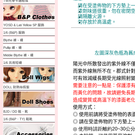
TW光學卡通眼珠
請在
受塗佈物的下方墊上
漆劑味道很重，勿在密閉
請隔離火源。
勿存放於高溫處。
YOSD & Lati Yellow SP 服飾
1/6 (B&P) 服飾
Blythe 褲、襪
Pullip 褲、襪
左圖深灰色瓶為舊
Middie Blythe 褲、襪
1/6 共用短襪
陽光中所散發出的紫外線不
而紫外線無所不在，郡式針
可有效減緩長期受光線照射
需要注意的一點是：保護漆
DOLL 耐熱絲假髮
而黃化的問題，故請避免長
造成變質或高溫下的漆面老
使用方式：
BJD / DD 鞋．靴
◎
使用前請將受塗佈物的表
1/6 (B&P．TY) 鞋靴
◎
請在
受塗佈物的下方墊上
◎
使用時請距離約
20~30
公