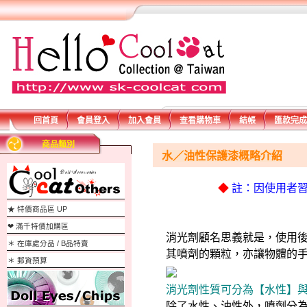
回首頁
會員登入
加入會員
查看購物車
結帳
匯款完成
商品類別
水／油性保護漆概略介紹
◆
註：因使用者
★ 特價商品區 UP
❤ 滿千特價加購區
消光劑顧名思義就是，使用
＊ 在庫處分品 / B品特賣
其
噴劑的顆粒，亦讓物體的
＊ 郵資預算
消光劑性質可分為【水性】
除了水性、油性外，噴劑分